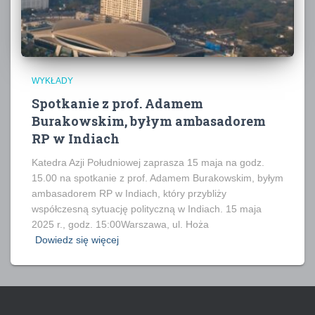
WYKŁADY
Spotkanie z prof. Adamem
Burakowskim, byłym ambasadorem
RP w Indiach
Katedra Azji Południowej zaprasza 15 maja na godz.
15.00 na spotkanie z prof. Adamem Burakowskim, byłym
ambasadorem RP w Indiach, który przybliży
współczesną sytuację polityczną w Indiach. 15 maja
2025 r., godz. 15:00Warszawa, ul. Hoża
Dowiedz się więcej