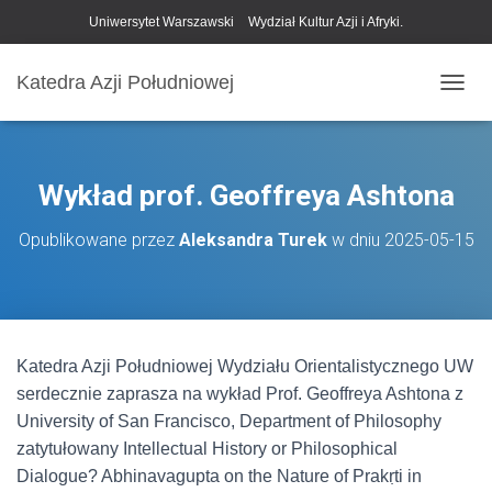
Uniwersytet Warszawski
Wydział Kultur Azji i Afryki.
Katedra Azji Południowej
P
R
Z
E
Ł
Wykład prof. Geoffreya Ashtona
Ą
C
Opublikowane przez
Aleksandra Turek
w dniu
2025-05-15
Z
N
A
W
I
G
Katedra Azji Południowej Wydziału Orientalistycznego UW
A
C
serdecznie zaprasza na wykład Prof. Geoffreya Ashtona z
J
University of San Francisco, Department of Philosophy
Ę
zatytułowany Intellectual History or Philosophical
Dialogue? Abhinavagupta on the Nature of Prakṛti in