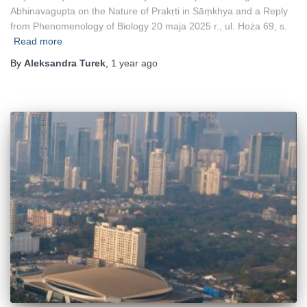
Abhinavagupta on the Nature of Prakṛti in Sāṃkhya and a Reply
from Phenomenology of Biology 20 maja 2025 r., ul. Hoża 69, s.
Read more
By
Aleksandra Turek
,
1 year
ago