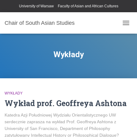
University of Warsaw
Faculty of Asian and African Cultures
Chair of South Asian Studies
PRZE
NAWI
Wykłady
WYKŁADY
Wykład prof. Geoffreya Ashtona
Katedra Azji Południowej Wydziału Orientalistycznego UW
serdecznie zaprasza na wykład Prof. Geoffreya Ashtona z
University of San Francisco, Department of Philosophy
zatytułowany Intellectual History or Philosophical Dialogue?