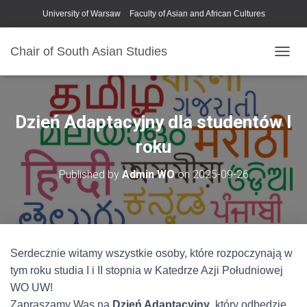
University of Warsaw
Faculty of Asian and African Cultures
Chair of South Asian Studies
P
R
Z
E
Ł
Dzień Adaptacyjny dla studentów I
Ą
C
roku
Z
N
Published by
Admin WO
on
2025-09-26
A
W
I
G
A
C
Serdecznie witamy wszystkie osoby, które rozpoczynają w
J
tym roku studia I i II stopnia w Katedrze Azji Południowej
Ę
WO UW!
Zapraszamy Was na
Dzień Adaptacyjny
, który odbędzie