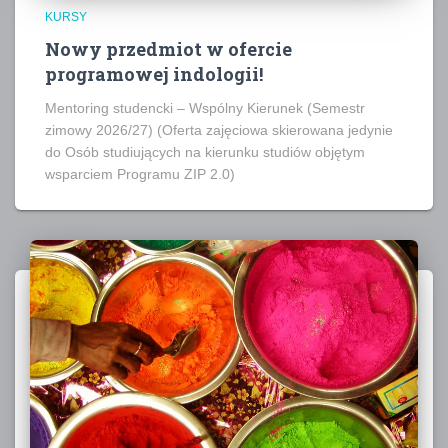
KURSY
Nowy przedmiot w ofercie
programowej indologii!
Mentoring studencki – Wspólny Kierunek (Semestr
zimowy 2026/27) (Oferta zajęciowa skierowana jedynie
do Osób studiujących na kierunku studiów objętym
wsparciem Programu ZIP 2.0)