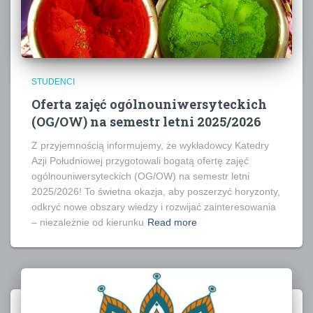
STUDENCI
Oferta zajęć ogólnouniwersyteckich
(OG/OW) na semestr letni 2025/2026
Z przyjemnością informujemy, że wykładowcy Katedry
Azji Południowej przygotowali bogatą ofertę zajęć
ogólnouniwersyteckich (OG/OW) na semestr letni
2025/2026! To świetna okazja, aby poszerzyć horyzonty,
odkryć nowe obszary wiedzy i rozwijać zainteresowania
– niezależnie od kierunku
Read more