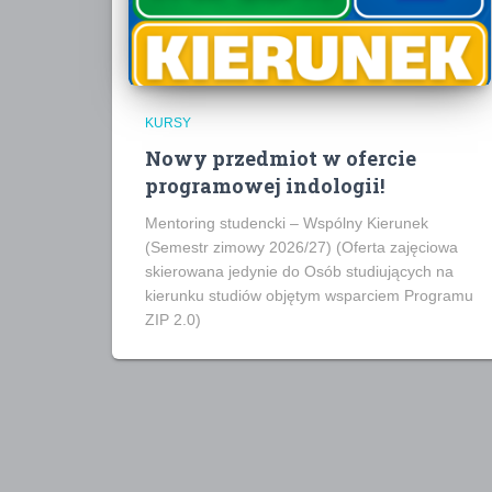
KURSY
Nowy przedmiot w ofercie
programowej indologii!
Mentoring studencki – Wspólny Kierunek
(Semestr zimowy 2026/27) (Oferta zajęciowa
skierowana jedynie do Osób studiujących na
kierunku studiów objętym wsparciem Programu
ZIP 2.0)