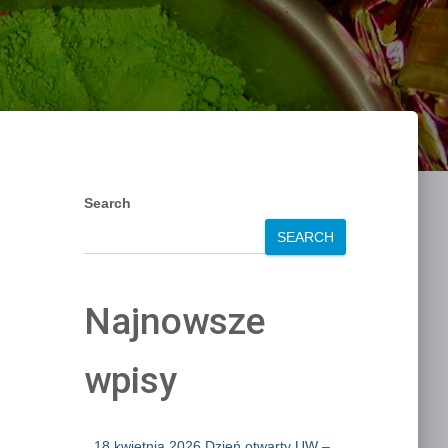
Search
SEARCH
Najnowsze
wpisy
18 kwietnia 2026 Dzień otwarty UW –