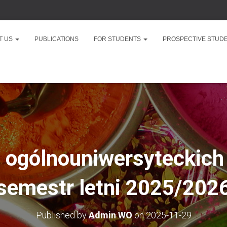
T US
PUBLICATIONS
FOR STUDENTS
PROSPECTIVE STUD
ć ogólnouniwersyteckic
semestr letni 2025/202
Published by
Admin WO
on
2025-11-29